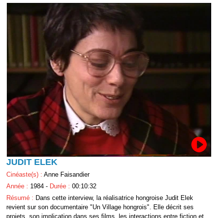
JUDIT ELEK
Cinéaste(s) :
Anne Faisandier
Année :
1984 -
Durée :
00:10:32
Résumé :
Dans cette interview, la réalisatrice hongroise Judit Elek
revient sur son documentaire "Un Village hongrois". Elle décrit ses
projets, son implication dans ses films, les interactions entre fiction et ...