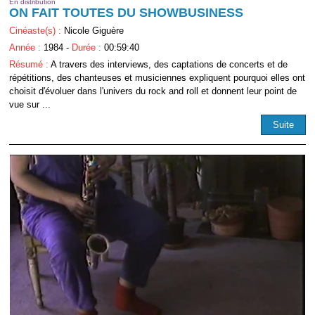
En distribution
ON FAIT TOUTES DU SHOWBUSINESS
Cinéaste(s) :
Nicole Giguère
Année :
1984 -
Durée :
00:59:40
Résumé :
A travers des interviews, des captations de concerts et de
répétitions, des chanteuses et musiciennes expliquent pourquoi elles ont
choisit d'évoluer dans l'univers du rock and roll et donnent leur point de
vue sur ...
Suite