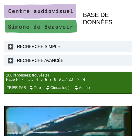
BASE DE
DONNÉES
RECHERCHE SIMPLE
RECHERCHE AVANCÉE
200 réponse(s) trouvée(s)
I<
<
3
4
5
6
7
8
9
20
>
>I
Page
...
...
/
TRIER PAR
Titre
Cinéaste(s)
Année