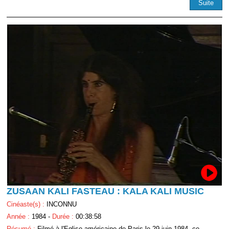
Suite
ZUSAAN KALI FASTEAU : KALA KALI MUSIC
Cinéaste(s) :
INCONNU
Année :
1984 -
Durée :
00:38:58
Résumé :
Filmé à l'Eglise américaine de Paris le 29 juin 1984, ce