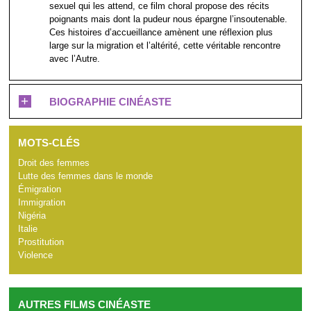
sexuel qui les attend, ce film choral propose des récits
poignants mais dont la pudeur nous épargne l’insoutenable.
Ces histoires d’accueillance amènent une réflexion plus
large sur la migration et l’altérité, cette véritable rencontre
avec l’Autre.
+
BIOGRAPHIE CINÉASTE
MOTS-CLÉS
Droit des femmes
Lutte des femmes dans le monde
Émigration
Immigration
Nigéria
Italie
Prostitution
Violence
AUTRES FILMS CINÉASTE